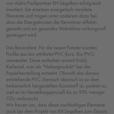
von Aldra-Fachpartner KH Segelken erfolgreich
montiert. Sie ersetzen energetisch veraltete
Elemente und tragen unter anderem dazu bei,
dass die Energiekosten der Bewohner effektiv
gesenkt und ein gesundes Wohnklima wirkungsvoll
gesteigert wird.
Das Besondere: Für die neuen
Fenster wurden
Profile aus bio attributet PVC (kurz: Bio-PVC)
verwendet. Diese enthalten anstatt Erdöl,
Kiefernöl, was als “Nebenprodukt” bei der
Papierherstellung entsteht. Obwohl das daraus
entstehende PVC chemisch identisch ist zu dem
herkömmlich hergestellten Kunststoff ist, punktet es,
weil es im Herstellungsprozeß bis zu 90% weniger
CO
verbraucht.
2
Wir freuen uns, dass diese nachhaltigen Elemente
auch bei dem Projekt von KH Segelken zum Einsatz