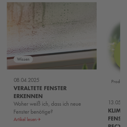
Wissen
08.04.2025
Produktn
VERALTETE FENSTER
ERKENNEN
13.05.2
Woher weiß ich, dass ich neue
KLIMA
Fenster benötige?
FENST
Artikel lesen
RECYC