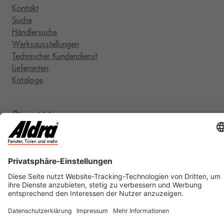
Kontakt
Suche
Händlersuche
Werksausstellungen
Technischer Kundendienst
Lieferanten
Kataloge
Über Aldra
Aldra Blog
Unternehmen
Umweltschutz
RAL-Zertifizierung
Karriere
Rechtliches