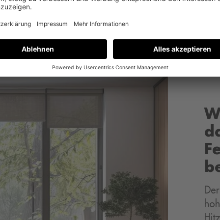
Fenstertausch
Fenster- und Türentausc
W
d
F
b
Der
hoh
Hit