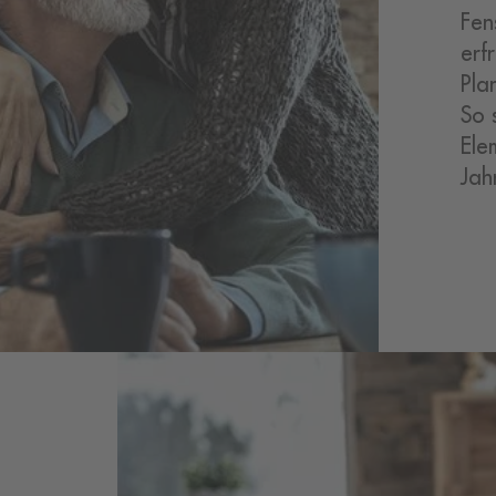
Fen
erf
Pla
So s
Ele
Jah