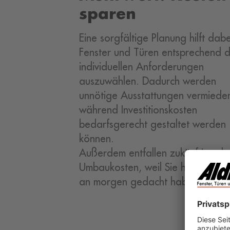
sparen
Eine sorgfältige Planung hilft dabe
Fenster und Türen entsprechend 
individuellen Anforderungen
auszuwählen. Dadurch werden
unnötige Ausstattungen vermiede
während Investitionskosten
bedarfsgerecht gestaltet werden
können.
Außerdem entfallen zukünftige, h
Umbaukosten, weil Sie heute scho
an morgen gedacht haben.