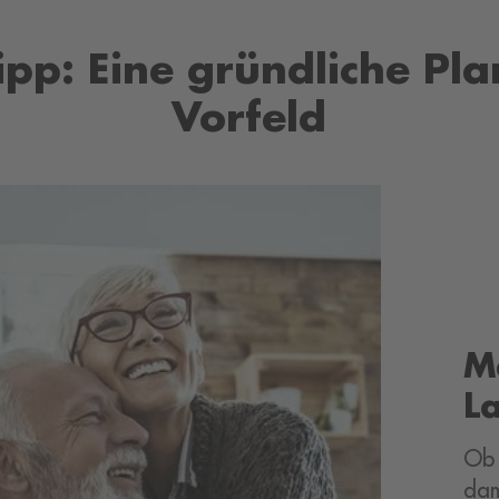
ipp: Eine gründliche Pl
Vorfeld
M
L
Ob 
dam