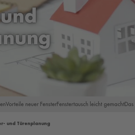
 und
anung
nen
Vorteile neuer Fenster
Fenstertausch leicht gemacht
Das 
er- und Türenplanung