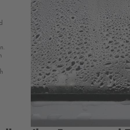
nd
en.
n
ch