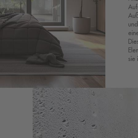
Auf
Auß
und
ein
Die
Ele
sie 