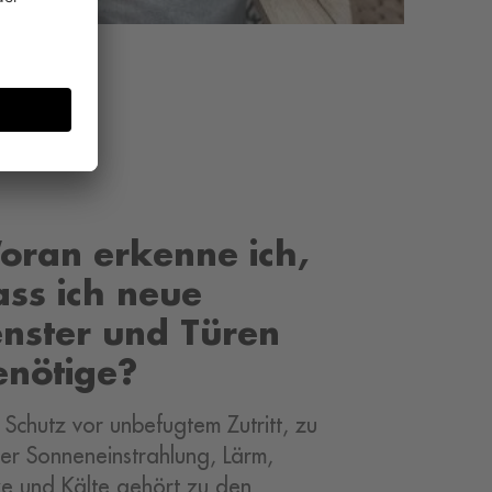
h
oran erkenne ich,
ass ich neue
enster und Türen
enötige?
 Schutz vor unbefugtem Zutritt, zu
er Sonneneinstrahlung, Lärm,
ze und Kälte gehört zu den