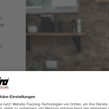
i,
der
n,
ohe
n