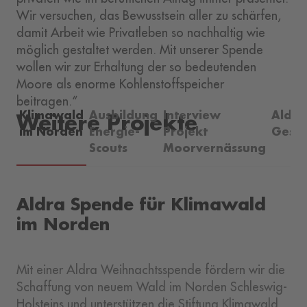
Wir versuchen, das Bewusstsein aller zu schärfen,
damit Arbeit wie Privatleben so nachhaltig wie
möglich gestaltet werden. Mit unserer Spende
wollen wir zur Erhaltung der so bedeutenden
Moore als enorme Kohlenstoffspeicher
beitragen.“
Klimawald
Ausbildung
Interview
Aldra
Weitere Projekte
im Norden
Energie-
Projekt
Gesun
Scouts
Moorvernässung
Aldra Spende für Klimawald
im Norden
Mit einer Aldra Weihnachtsspende fördern wir die
Schaffung von neuem Wald im Norden Schleswig-
Holsteins und unterstützen die Stiftung Klimawald