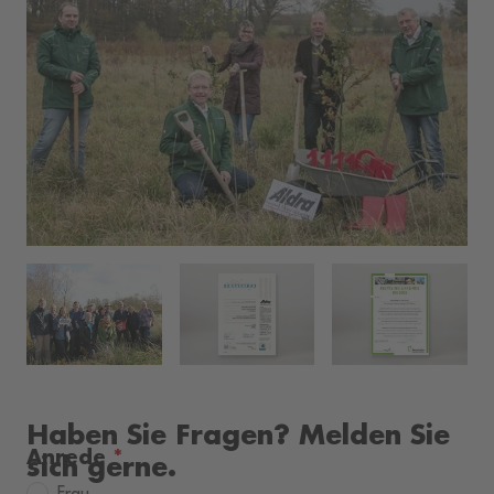
Haben Sie Fragen? Melden Sie
Anrede
*
sich gerne.
Frau