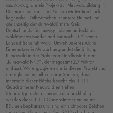
aus Aukrug, die ein Projekt zur Neuwaldbildung in
Dithmarschen realisiert. Unsere Motivation hierfür
liegt nahe - Dithmarschen ist unsere Heimat und
gleichzeitig der drittwaldärmste Kreis
Deutschlands. Schleswig-Holstein bedeckt als
waldärmstes Bundesland nur noch 11 % seiner
Landesfläche mit Wald. Unweit unseres Aldra
Firmensitzes in Meldorf begründet die Stiftung
Klimawald in der Nähe von Nordhastedt den
„Klimawald Nr. 7“, der insgesamt 2,7 Hektar
umfasst. Wir engagieren uns in diesem Projekt und
ermöglichen mithilfe unserer Spende, dass
innerhalb dieser Fläche beachtliche 1.111
Quadratmeter Neuwald entstehen.
Standortgerecht, artenreich und nachhaltig
werden diese 1.111 Quadratmeter mit neuen
Bäumen bepflanzt und sind ein sichtbares Zeichen
für aktiven Klimaschutz. Seit 2010 schafft die