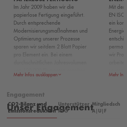
Im Jahr 2009 haben wir die
Mit der 
papierlose Fertigung eingeführt.
EN ISO 
Durch entsprechende
ein kont
Modernisierungsmaßnahmen und
Energi
Optimierung unserer Prozesse
entschi
sparen wir seitdem 2 Blatt Papier
perman
pro Element ein. Bei einem
wir Proz
durchschnittlichen Jahresvolumen
arbeiten
von 120.000 Elementen ergeben
unsere 
Mehr Infos ausklappen
Mehr Inf
sich 2,4 Millionen Blatt Papier, auf
verbess
die wir erfolgreich verzichtet
einzusp
Engagement
haben. Damit haben wir
Beitrag
mittlerweile umgerechnet ca. 13
und zum 
CO2-Bilanz und
Unterstützer
Mitgliedschaf
Unser Engagement
Tonnen CO
eingespart.
Emissionsreduktion
RTG
A|U|F
2