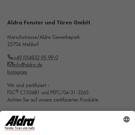
Aldra Fenster und Türen GmbH
Marschstrasse/Aldra Gewerbepark
25704 Meldorf
+49 (0)4832 95 99-0
info@aldra.de
Instagram
Wir sind zertifiziert -
®
FSC
C153681 und PEFC/04-31-3265.
Achten Sie auf unsere zertifizierten Produkte.
Service