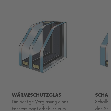
WÄRMESCHUTZGLAS
SCHAL
Die richtige Verglasung eines
Schalls
Fensters trägt erheblich zum
den Str