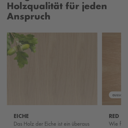
Holzqualität für jeden
Anspruch
ausschli
EICHE
RED G
Das Holz der Eiche ist ein überaus
Wie für 