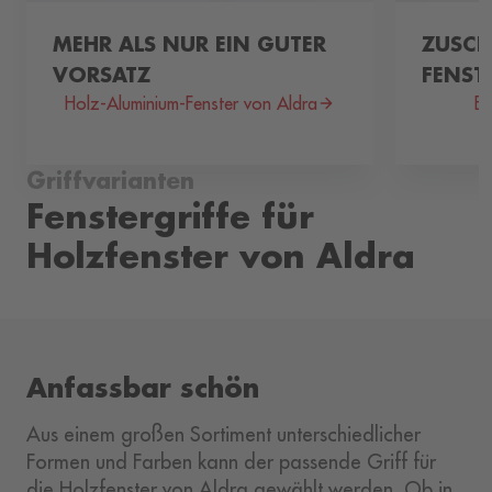
MEHR ALS NUR EIN GUTER
ZUSCH
VORSATZ
FENST
Holz-Aluminium-Fenster von Aldra
En
Griffvarianten
Fenstergriffe für
Holzfenster von Aldra
Anfassbar schön
Aus einem großen Sortiment unterschiedlicher
Formen und Farben kann der passende Griff für
die Holzfenster von Aldra gewählt werden. Ob in