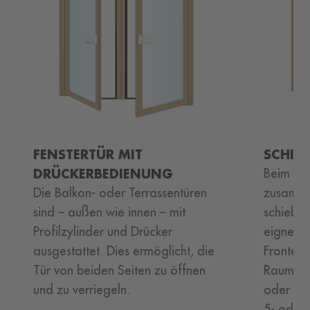
FENSTERTÜR MIT
SCHIEB
DRÜCKERBEDIENUNG
Beim Öf
Die Balkon- oder Terrassentüren
zusammen
sind – außen wie innen – mit
schieben
Profilzylinder und Drücker
eignen s
ausgestattet. Dies ermöglicht, die
Frontele
Tür von beiden Seiten zu öffnen
Raumtren
und zu verriegeln.
oder Bür
5- oder 6