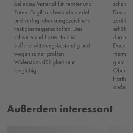
beliebtes Material für Fenster und
scheint 
Türen. Es gilt als besonders edel
Das auss
und verfügt über ausgezeichnete
zertifizi
Festigkeitseigenschaften. Das
erhältli
schwere und harte Holz ist
durch ei
äußerst witterungsbeständig und
Dauerhaf
wegen seiner großen
thermisc
Widerstandsfähigkeit sehr
gleichmä
langlebig.
Oberfläc
Hartholz
andere s
Außerdem interessant