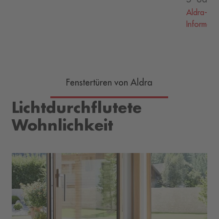
Aldra-Fac
Informatio
Fenstertüren von Aldra
Lichtdurchflutete
Wohnlichkeit