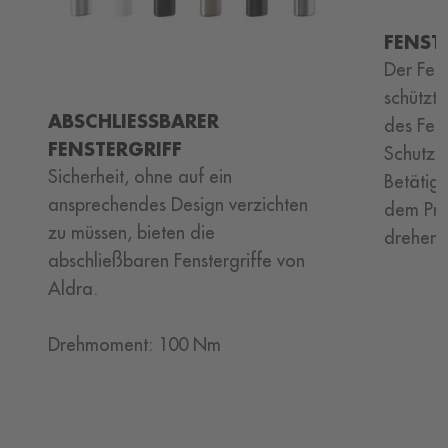
FENST
Der Fens
schützt
ABSCHLIESSBARER F
des Fen
ENSTERGRIFF
Schutzk
Sicherheit, ohne auf ein
Betätigu
ansprechendes Design verzichten
dem Prin
zu müssen, bieten die
drehen.
abschließbaren Fenstergriffe von
Aldra.
Drehmoment: 100 Nm