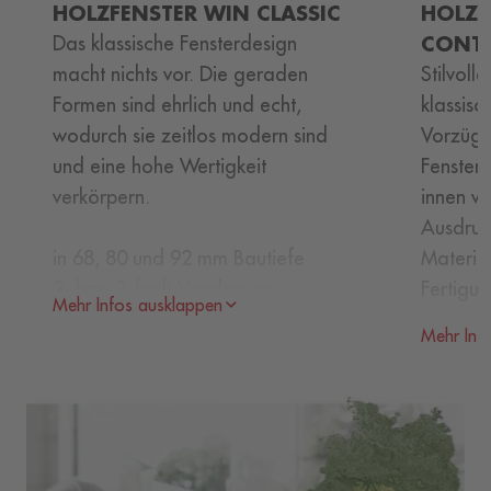
HOLZFENSTER WIN CLASSIC
HOLZF
Das klassische Fensterdesign
CONT
macht nichts vor. Die geraden
Stilvoll
Formen sind ehrlich und echt,
klassisc
wodurch sie zeitlos modern sind
Vorzüge
und eine hohe Wertigkeit
Fenstert
verkörpern.
innen w
Ausdruc
in 68, 80 und 92 mm Bautiefe
Material
2- bzw 3-fach Verglasung,
Fertigun
Mehr Infos ausklappen
Glasaufnahme bis 56 mm,
Mehr Inf
intelligentes 2-fach-Dichtsystem
in 68, 
für
2- bzw 
extreme Dichtigkeit
Glasauf
leichten Schließdruck und
Schallsc
optimalen Schallschutz (bis 47 dB)
U
-Wer
w