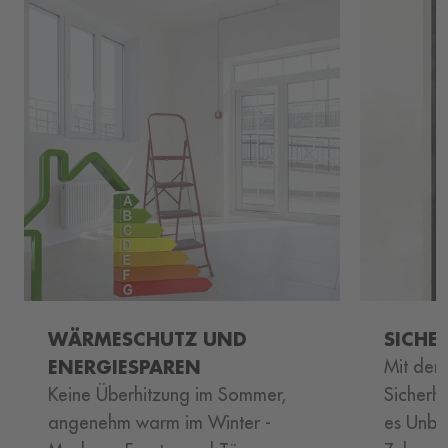
WÄRMESCHUTZ UND
SICHE
ENERGIESPAREN
Mit der 
Keine Überhitzung im Sommer,
Sicherh
angenehm warm im Winter -
es Unbef