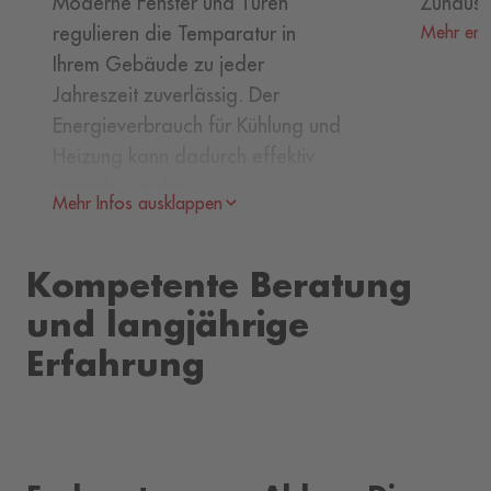
Moderne Fenster und Türen
Zuhause
regulieren die Temparatur in
Mehr erf
Ihrem Gebäude zu jeder
Jahreszeit zuverlässig. Der
Energieverbrauch für Kühlung und
Heizung kann dadurch effektiv
gesenkt werden.
Mehr Infos ausklappen
Mehr erfahren
Kompetente Beratung
und langjährige
Erfahrung