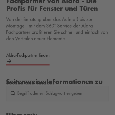
Fachpartner von Aldra - Die
Profis für Fenster und Türen
Von der Beratung über das Aufmaß bis zur
Montage - mit dem 360°-Service der Aldra-
Fachpartner profitieren Sie schnell und einfach von
den Vorteilen neuer Elemente.
Aldra-Fachpartner finden
Seitenweise Informationen zu
Suchen und finden:
den Fenstern und Türen von
Begriff oder ein Schlagwort eingeben
Aldra
Filtern nach: