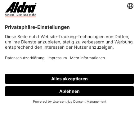
Marschstrasse/Aldra Gewerbepark
25704 Meldorf
+49 (0)4832 95 99-0
info@aldra.de
Instagram
Wir sind zertifiziert -
®
FSC
C153681 und PEFC/04-31-3265.
Achten Sie auf unsere zertifizierten Produkte.
Service
Kontakt
Suche
Händlersuche
Werksausstellungen
Technischer Kundendienst