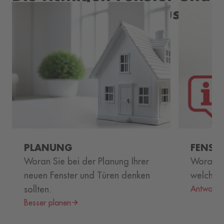
Türen für Ihr Zuhause
PLANUNG
FENST
Woran Sie bei der Planung Ihrer
Woraus b
neuen Fenster und Türen denken
welche F
sollten.
Antworten
Besser planen