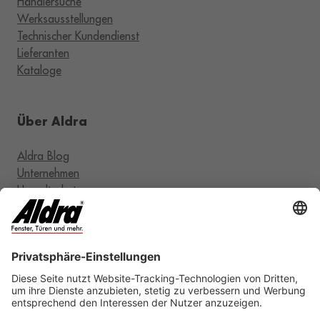
Händlersuche
Werksausstellungen
Technischer Kundendienst
Lieferanten
Kataloge
Über Aldra
Aldra Blog
Unternehmen
Umweltschutz
RAL-Zertifizierung
Karriere
Rechtliches
AGB