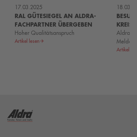
17.03.2025
18.03.2
RAL GÜTESIEGEL AN ALDRA-
BESUC
FACHPARTNER ÜBERGEBEN
KREIS
Hoher Qualitätsanspruch
Aldra be
Artikel lesen
Meldorf
Artikel le