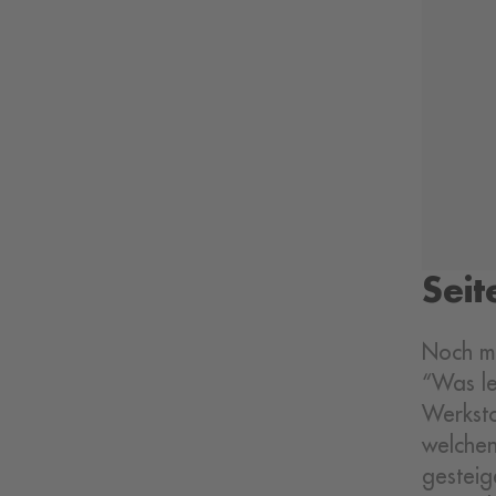
Seit
Noch me
“Was le
Werksto
welchen
gesteig