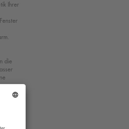
ik Ihrer
Fenster
arm.
n die
asser
ine
n. Um
r
ichten