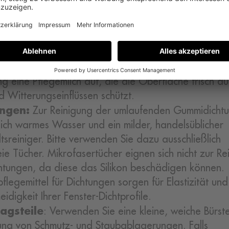
nstern aus Holz
können Sie Wasserflecken und 
inigungen an der Außenseite mit einem Schwamm u
Wasser mühelos entfernen. Verzichten Sie auf den 
her Reinigungsmittel, Stahlwolle und Scheuerschwä
 an der Beschichtung zu vermeiden. Tragen Sie na
ng eine Pflegemilch auf, die die Oberfläche frisch a
nd Witterungseinflüssen schützt.
ungen:
Zur Reinigung der umlaufenden Gummidicht
sich warmes Wasser und ein milder, handelsüblicher
tsreiniger. Bitte verwenden Sie dazu ausschließlich
reie Tücher. Mikrofasertücher eignen sich nicht zur Re
htungen, da diese das Silikon beschädigen können.
pflegemittel für Dichtungen sorgen für Elastizität und
idigkeit Ihrer Fenster-Dichtprofile.
agsteile
: Verwenden Sie eine kleine, weiche Bürst
ung von Schmutz- und Staubablagerungen. Falls