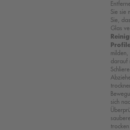
Entfern
Sie sie
Sie, da
Glas ver
Reinig
Profil
milden,
darauf 
Schlier
Abziehe
trockne
Bewegun
sich na
Überprü
saubere
trocken 