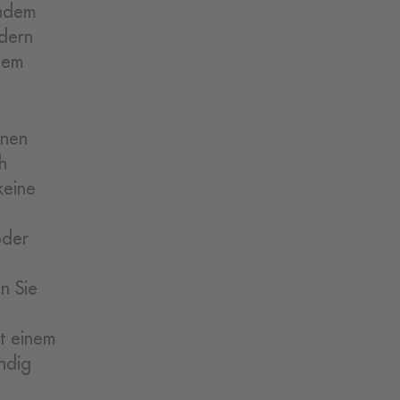
indem
ndern
dem
inen
h
keine
oder
n Sie
it einem
ändig