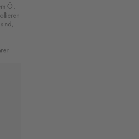
em Öl.
ollieren
sind,
hrer