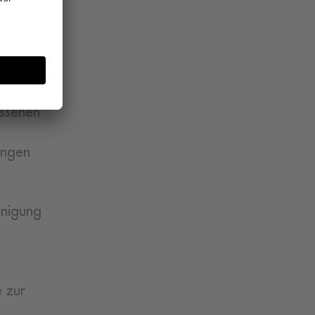
andere
nd
Einsatz
mme, um
ch der
ussehen
ungen
inigung
e zur