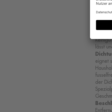
Bei Fe
Verunre
warmem 
chemisc
Schäden
Reinigu
lässt u
Dicht
eignet 
Haushal
fusself
der Dic
Spezial
Geschme
Beschl
Entfern