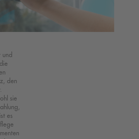
r und
die
ten
tz, den
.
ohl sie
rahlung,
st es
flege
lementen