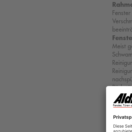
Rahm
Fenster
Verschm
beeintr
Fenste
Meist g
Schwam
Reinigu
Reinigu
nachspü
Rückstä
Fenst
widerst
die Bes
Reinigu
und nur