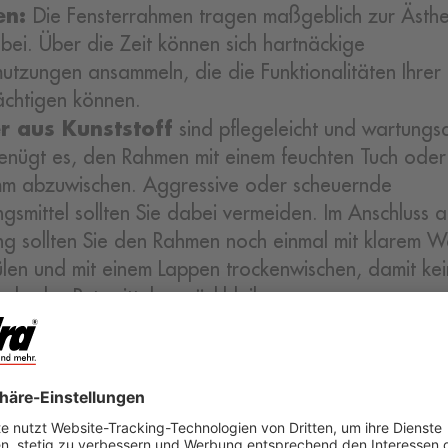
en:
Die Fensterrahmen tragen maßgeblich zur Ästhet
 bei. Über die Zeit können sich hartnäckige
utzungen ansammeln, die die Funktionalitäten Ihrer 
ächtigen können.
r aus Kunststoff
sind pflegeleicht und wartungs
enügt es, den Rahmen mit einem feuchten Tuch oder
m abzuwischen. Aggressive oder scheuernde
ngsmittel sollten Sie dabei vermeiden. Im Anschluss a
ng sollten Sie den Rahmen noch einmal mit klarem W
len und mit einem Lappen trockenwischen, damit ke
nde des Putzmittels zurückbleiben.
errahmen aus Aluminium
sind besonders
andsfähig gegenüber Wettereinflüssen und Kratzer
chichtung nicht anzugreifen, sollten Sie daher bei de
ng des Fensterrahmens auf aggressive Reiniger verz
 einen feuchten Lappen zur Reinigung verwenden.