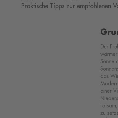
Praktische Tipps zur empfohlenen 
Gru
Der Frü
wärmer 
Sonne d
Sonnens
das Win
Moderne
einer V
Nieders
ratsam,
zu setz