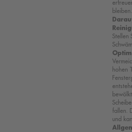
erfreue
bleiben
Darau
Reinig
Stellen
Schwämm
Optim
Vermeid
hohen T
Fenster
entsteh
bewölkt
Scheibe
fallen.
und kan
Allge