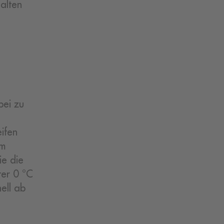
alten
bei zu
eifen
em
ie die
ter 0 °C
ell ab