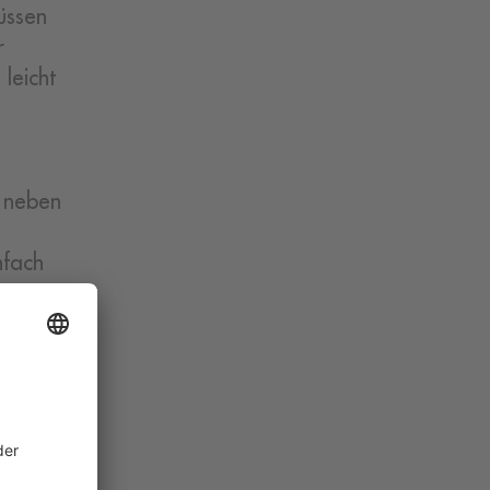
üssen
r
leicht
 neben
nfach
ie Lupe,
Elemente
wärme
iert