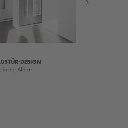
Next
AUSTÜR-DESIGN
 in der Aldra-