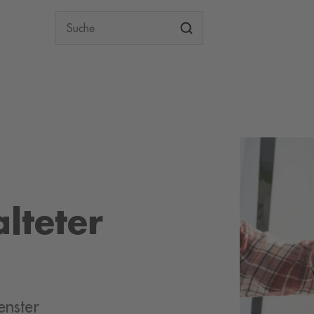
Suche
lteter
enster