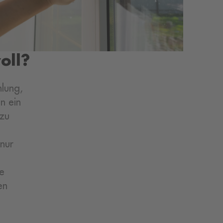
oll?
hlung,
n ein
 zu
nur
se
en