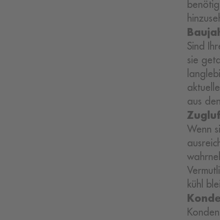
benötig
hinzuse
Baujah
Sind Ih
sie get
langleb
aktuell
aus den
Zugluf
Wenn si
ausreic
wahrneh
Vermutl
kühl ble
Konde
Kondens