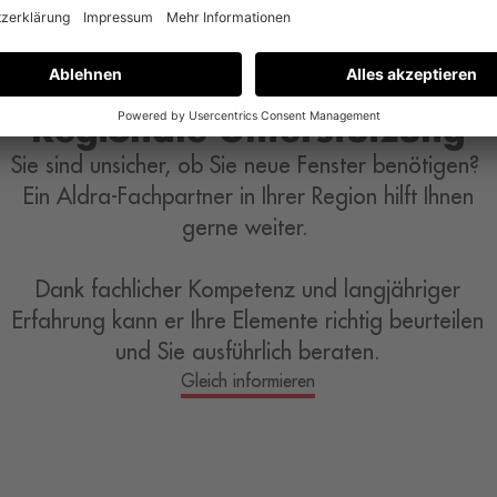
Regionale Unterstützung
Sie sind unsicher, ob Sie neue Fenster benötigen?
Ein Aldra-Fachpartner in Ihrer Region hilft Ihnen
gerne weiter.
Dank fachlicher Kompetenz und langjähriger
Erfahrung kann er Ihre Elemente richtig beurteilen
und Sie ausführlich beraten.
Gleich informieren