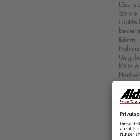
Lässt s
Sie die
intakte
bediene
Lärm
Nehmen 
Umgebu
Kälte a
Hochwir
aus.
Planu
Nehmen 
wenn Si
sind n
entweic
wird.