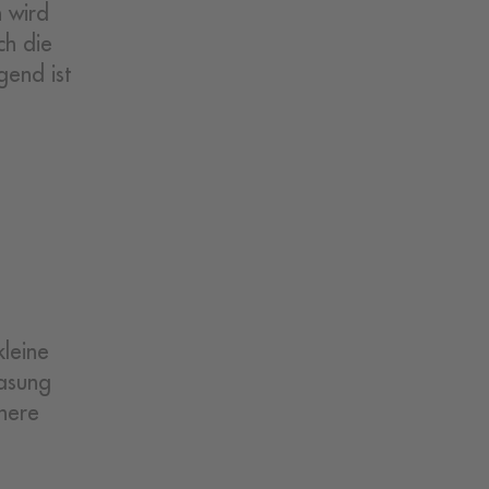
h wird
ch die
gend ist
kleine
lasung
nere