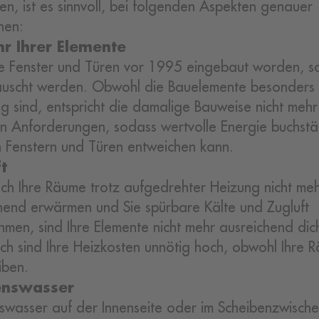
en, ist es sinnvoll, bei folgenden Aspekten genauer
hen:
r Ihrer Elemente
re Fenster und Türen vor 1995 eingebaut worden, so
auscht werden. Obwohl die Bauelemente besonders
ig sind, entspricht die damalige Bauweise nicht meh
en Anforderungen, sodass wertvolle Energie buchstä
 Fenstern und Türen entweichen kann.
t
ch Ihre Räume trotz aufgedrehter Heizung nicht me
hend erwärmen und Sie spürbare Kälte und Zugluft
men, sind Ihre Elemente nicht mehr ausreichend dich
ich sind Ihre Heizkosten unnötig hoch, obwohl Ihre 
iben.
nswasser
wasser auf der Innenseite oder im Scheibenzwisch