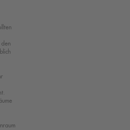
llten
r den
blich
hr
t.
Räume
enraum