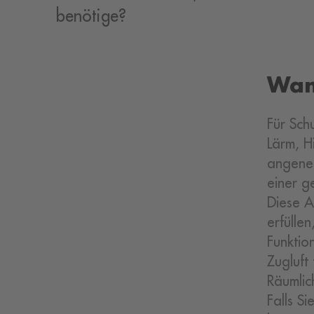
benötige?
Wann
Für Sch
Lärm, H
angeneh
einer g
Diese A
erfüllen
Funktio
Zugluft 
Räumlic
Falls S