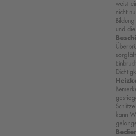
weist e
nicht n
Bildung
und die
Besch
Überprü
sorgfäl
Einbruc
Dichtig
Heizk
Bemerke
gestieg
Schlitz
kann Wä
gelang
Bedie