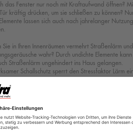
ich das Fenster nur noch mit Kraftaufwand öffnen? M
 Tür kräftig drücken, um sie schließen zu können? Nu
 Elemente lassen sich auch nach jahrelanger Nutzung 
n.
Sie in Ihren Innenräumen vermehrt Straßenlärm und
ngsgeräusche wahr? Durch undichte Elemente kann
uch Straßenlärm ungehindert ins Haus gelangen.
ksamer Schallschutz sperrt den Stressfaktor Lärm ei
ng einer neuen Heizung
Sie Ihre Fenster und Türen besonders dann unter d
e den Kauf einer neuen Heizung planen. Veraltete 
icht mehr ausreichend wärmedämmend, sodass Heiz
ht, was auch durch eine neue Heizung nicht kompens