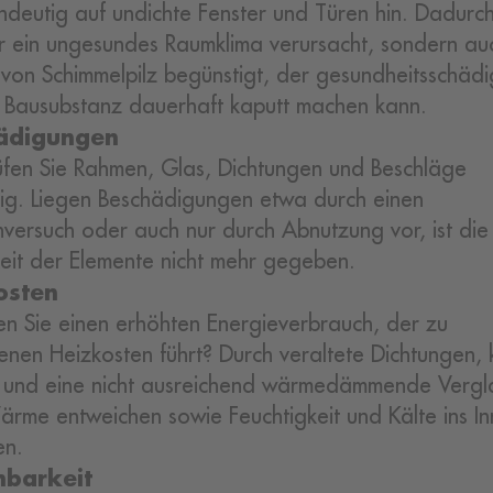
indeutig auf undichte Fenster und Türen hin. Dadurc
ur ein ungesundes Raumklima verursacht, sondern au
 von Schimmelpilz begünstigt, der gesundheitsschädi
 Bausubstanz dauerhaft kaputt machen kann.
ädigungen
fen Sie Rahmen, Glas, Dichtungen und Beschläge
tig. Liegen Beschädigungen etwa durch einen
hversuch oder auch nur durch Abnutzung vor, ist die
keit der Elemente nicht mehr gegeben.
osten
n Sie einen erhöhten Energieverbrauch, der zu
enen Heizkosten führt? Durch veraltete Dichtungen, 
e und eine nicht ausreichend wärmedämmende Verg
rme entweichen sowie Feuchtigkeit und Kälte ins In
en.
nbarkeit