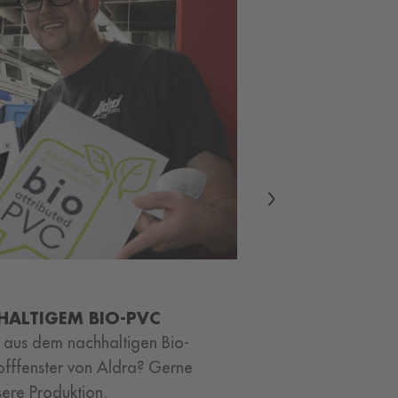
Lohnt es sich, am
Artikel lesen
Next
HALTIGEM BIO-PVC
h aus dem nachhaltigen Bio-
offfenster von Aldra? Gerne
sere Produktion.