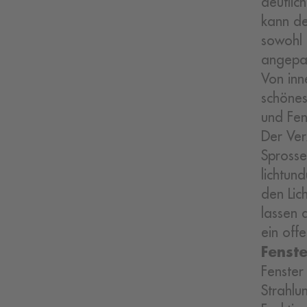
deutlic
kann de
sowohl 
angepa
Von inn
schönes
und Fen
Der Ver
Sprosse
lichtun
den Lic
lassen 
ein off
Fenst
Fenster
Strahlu