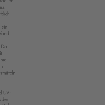
odellen
ass
blich
 ein
 Wand
: Da
it
 sie
en
rmitteln
nd UV-
oder