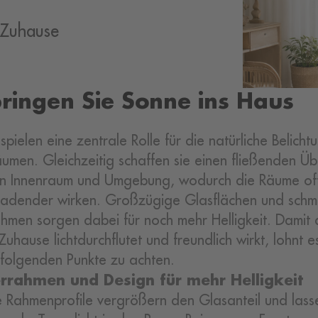
r Zuhause
ringen Sie Sonne ins Haus
spielen eine zentrale Rolle für die natürliche Belicht
men. Gleichzeitig schaffen sie einen fließenden Ü
en Innenraum und Umgebung, wodurch die Räume of
ladender wirken. Großzügige Glasflächen und schm
ahmen sorgen dabei für noch mehr Helligkeit. Damit
uhause lichtdurchflutet und freundlich wirkt, lohnt es
 folgenden Punkte zu achten.
errahmen und Design für mehr Helligkeit
 Rahmenprofile vergrößern den Glasanteil und lass