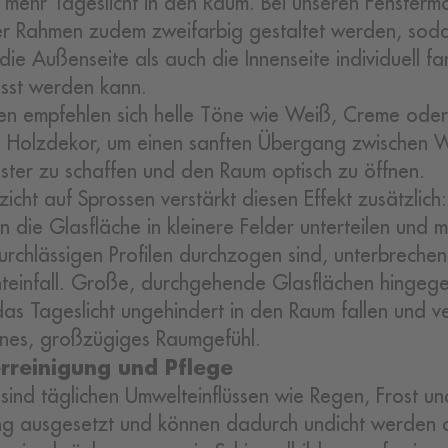
h mehr Tageslicht in den Raum. Bei unseren Fensterm
r Rahmen zudem zweifarbig gestaltet werden, sod
die Außenseite als auch die Innenseite individuell far
sst werden kann.
en empfehlen sich helle Töne wie Weiß, Creme oder
 Holzdekor, um einen sanften Übergang zwischen
ster zu schaffen und den Raum optisch zu öffnen.
zicht auf Sprossen verstärkt diesen Effekt zusätzlich
n die Glasfläche in kleinere Felder unterteilen und m
durchlässigen Profilen durchzogen sind, unterbrechen
hteinfall. Große, durchgehende Glasflächen hingeg
das Tageslicht ungehindert in den Raum fallen und ve
enes, großzügiges Raumgefühl.
erreinigung und Pflege
 sind täglichen Umwelteinflüssen wie Regen, Frost u
ng ausgesetzt und können dadurch undicht werden 