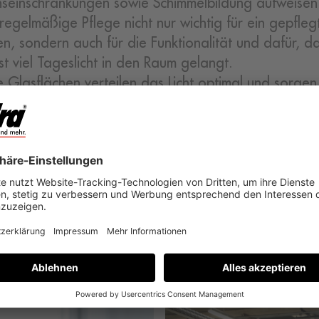
nseinschränkungen sowie Schimmelbildung aufweisen
e regelmäßige Pflege nicht nur wichtig für ein gepfleg
n, sondern auch für die Funktionalität und dafür, d
st viel Tageslicht in den Raum gelangt.
 Glasflächen verteilen das Licht optimal und sorgen
 Licht ungehindert ins Haus fällt. Mit den richtigen
ngsmitteln, Werkzeugen und der passenden Technik 
as, Rahmen, Dichtungen und Beschläge schonend sa
und tragen so zu einem hellen, lichtdurchfluteten Zu
Zurück zum Blog
Ähnliche Blogbeiträge