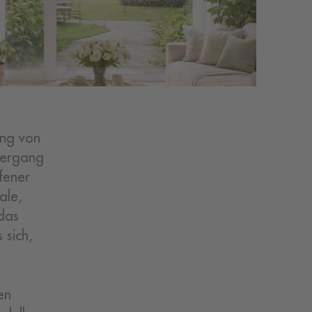
ung von
bergang
fener
ale,
 das
 sich,
en