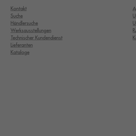
Kontakt
A
Suche
U
Händlersuche
U
Werksausstellungen
R
Technischer Kundendienst
K
Lieferanten
Kataloge