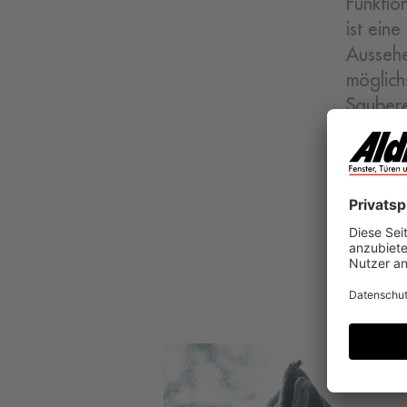
Funktio
ist ein
Aussehe
möglich
Saubere
dass das
Reinigu
sich Gl
halten 
bei.