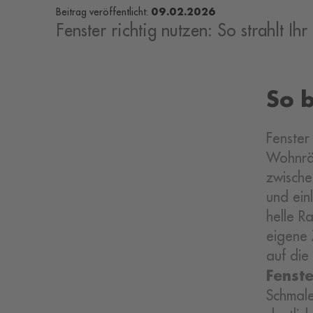
09.02.2026
Beitrag veröffentlicht:
Fenster richtig nutzen: So strahlt Ih
So b
Fenster 
Wohnräu
zwisch
und ein
helle R
eigene Z
auf die
Fenst
Schmale